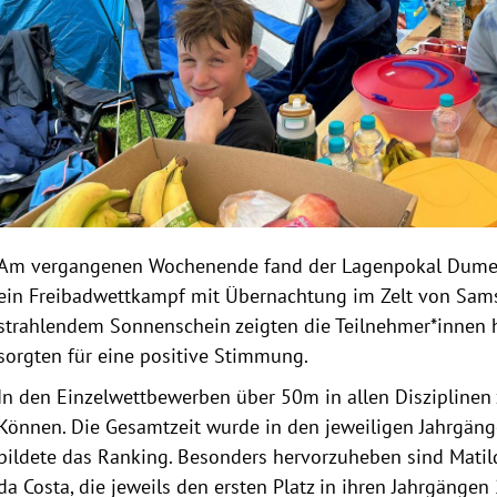
Am vergangenen Wochenende fand der Lagenpokal Dumelk
ein Freibadwettkampf mit Übernachtung im Zelt von Sams
strahlendem Sonnenschein zeigten die Teilnehmer*innen
sorgten für eine positive Stimmung.
In den Einzelwettbewerben über 50m in allen Disziplinen
Können. Die Gesamtzeit wurde in den jeweiligen Jahrgä
bildete das Ranking. Besonders hervorzuheben sind Matild
da Costa, die jeweils den ersten Platz in ihren Jahrgänge