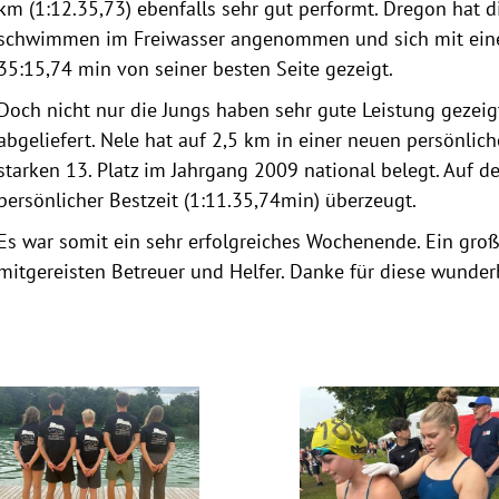
km (1:12.35,73) ebenfalls sehr gut performt. Dregon hat 
schwimmen im Freiwasser angenommen und sich mit einer
35:15,74 min von seiner besten Seite gezeigt.
Doch nicht nur die Jungs haben sehr gute Leistung gezeig
abgeliefert. Nele hat auf 2,5 km in einer neuen persönlic
starken 13. Platz im Jahrgang 2009 national belegt. Auf d
persönlicher Bestzeit (1:11.35,74min) überzeugt.
Es war somit ein sehr erfolgreiches Wochenende. Ein gro
mitgereisten Betreuer und Helfer. Danke für diese wund