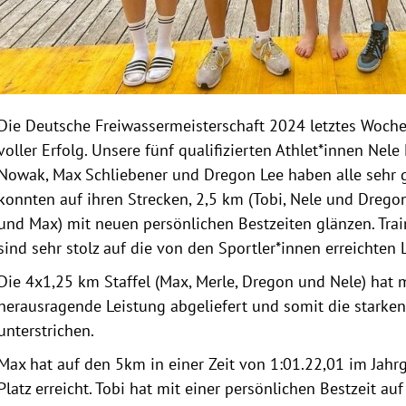
Die Deutsche Freiwassermeisterschaft 2024 letztes Woch
voller Erfolg. Unsere fünf qualifizierten Athlet*innen Nele
Nowak, Max Schliebener und Dregon Lee haben alle sehr gu
konnten auf ihren Strecken, 2,5 km (Tobi, Nele und Dregon
und Max) mit neuen persönlichen Bestzeiten glänzen. Trai
sind sehr stolz auf die von den Sportler*innen erreichten
Die 4x1,25 km Staffel (Max, Merle, Dregon und Nele) hat 
herausragende Leistung abgeliefert und somit die starke
unterstrichen.
Max hat auf den 5km in einer Zeit von 1:01.22,01 im Jahr
Platz erreicht. Tobi hat mit einer persönlichen Bestzeit au