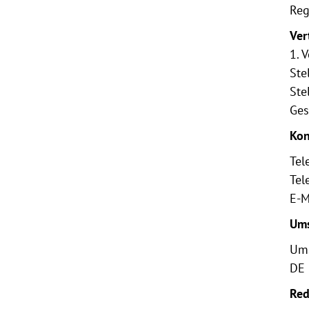
Reg
Ver
1. 
Ste
Ste
Ges
Kon
Tel
Tel
E-M
Ums
Ums
DE
Red