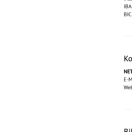
IBA
BIC
Ko
NET
E-M
We
Bi