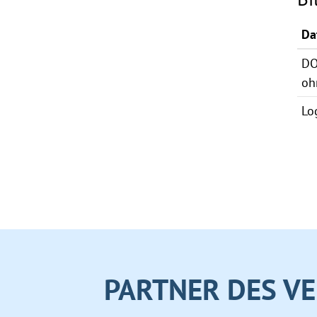
Da
DO
oh
Lo
PARTNER DES VE