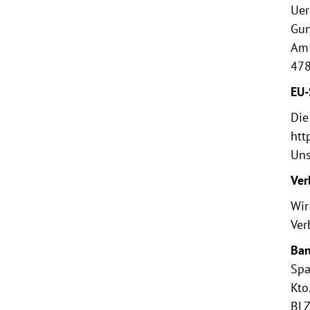
Uer
Gun
Am 
478
EU-
Die
htt
Uns
Ver
Wir
Ver
Ban
Spa
Kto
BLZ