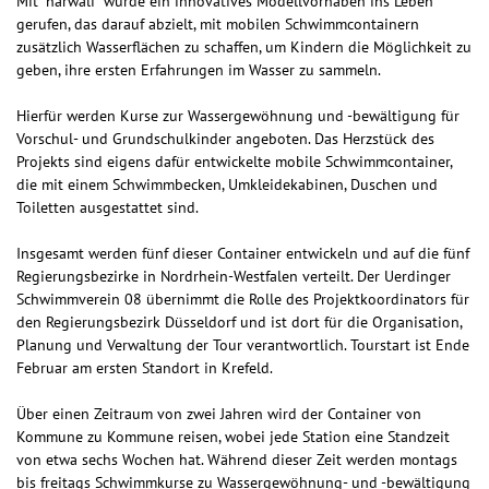
Mit "narwali" wurde ein innovatives Modellvorhaben ins Leben
gerufen, das darauf abzielt, mit mobilen Schwimmcontainern
zusätzlich Wasserflächen zu schaffen, um Kindern die Möglichkeit zu
geben, ihre ersten Erfahrungen im Wasser zu sammeln.
Hierfür werden Kurse zur Wassergewöhnung und -bewältigung für
Vorschul- und Grundschulkinder angeboten. Das Herzstück des
Projekts sind eigens dafür entwickelte mobile Schwimmcontainer,
die mit einem Schwimmbecken, Umkleidekabinen, Duschen und
Toiletten ausgestattet sind.
Insgesamt werden fünf dieser Container entwickeln und auf die fünf
Regierungsbezirke in Nordrhein-Westfalen verteilt. Der Uerdinger
Schwimmverein 08 übernimmt die Rolle des Projektkoordinators für
den Regierungsbezirk Düsseldorf und ist dort für die Organisation,
Planung und Verwaltung der Tour verantwortlich. Tourstart ist Ende
Februar am ersten Standort in Krefeld.
Über einen Zeitraum von zwei Jahren wird der Container von
Kommune zu Kommune reisen, wobei jede Station eine Standzeit
von etwa sechs Wochen hat. Während dieser Zeit werden montags
bis freitags Schwimmkurse zu Wassergewöhnung- und -bewältigung