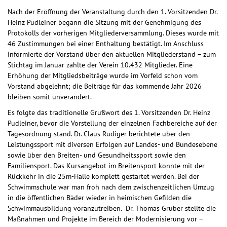
Nach der Eröffnung der Veranstaltung durch den 1. Vorsitzenden Dr.
Heinz Pudleiner begann die Sitzung mit der Genehmigung des
Protokolls der vorherigen Mitgliederversammlung. Dieses wurde mit
46 Zustimmungen bei einer Enthaltung bestätigt. Im Anschluss
informierte der Vorstand über den aktuellen Mitgliederstand – zum
Stichtag im Januar zählte der Verein 10.432 Mitglieder. Eine
Erhöhung der Mitgliedsbeiträge wurde im Vorfeld schon vom
Vorstand abgelehnt; die Beiträge für das kommende Jahr 2026
bleiben somit unverändert.
Es folgte das traditionelle Grußwort des 1. Vorsitzenden Dr. Heinz
Pudleiner, bevor die Vorstellung der einzelnen Fachbereiche auf der
Tagesordnung stand. Dr. Claus Rüdiger berichtete über den
Leistungssport mit diversen Erfolgen auf Landes- und Bundesebene
sowie über den Breiten- und Gesundheitssport sowie den
Familiensport. Das Kursangebot im Breitensport konnte mit der
Rückkehr in die 25m-Halle komplett gestartet werden. Bei der
Schwimmschule war man froh nach dem zwischenzeitlichen Umzug
in die öffentlichen Bäder wieder in heimischen Gefilden die
Schwimmausbildung voranzutreiben. Dr. Thomas Gruber stellte die
Maßnahmen und Projekte im Bereich der Modernisierung vor –