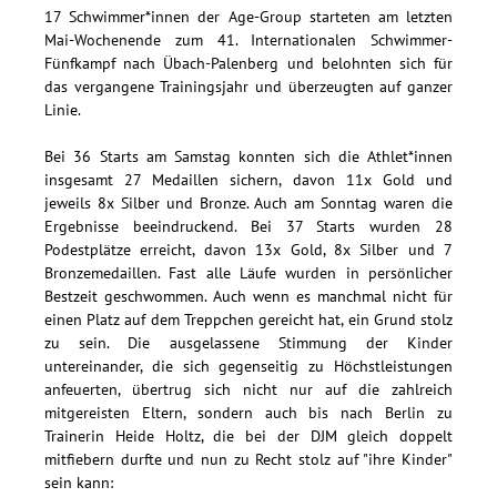
17 Schwimmer*innen der Age-Group starteten am letzten
Mai-Wochenende zum 41. Internationalen Schwimmer-
Fünfkampf nach Übach-Palenberg und belohnten sich für
das vergangene Trainingsjahr und überzeugten auf ganzer
Linie.
Bei 36 Starts am Samstag konnten sich die Athlet*innen
insgesamt 27 Medaillen sichern, davon 11x Gold und
jeweils 8x Silber und Bronze. Auch am Sonntag waren die
Ergebnisse beeindruckend. Bei 37 Starts wurden 28
Podestplätze erreicht, davon 13x Gold, 8x Silber und 7
Bronzemedaillen. Fast alle Läufe wurden in persönlicher
Bestzeit geschwommen. Auch wenn es manchmal nicht für
einen Platz auf dem Treppchen gereicht hat, ein Grund stolz
zu sein. Die ausgelassene Stimmung der Kinder
untereinander, die sich gegenseitig zu Höchstleistungen
anfeuerten, übertrug sich nicht nur auf die zahlreich
mitgereisten Eltern, sondern auch bis nach Berlin zu
Trainerin Heide Holtz, die bei der DJM gleich doppelt
mitfiebern durfte und nun zu Recht stolz auf "ihre Kinder"
sein kann: