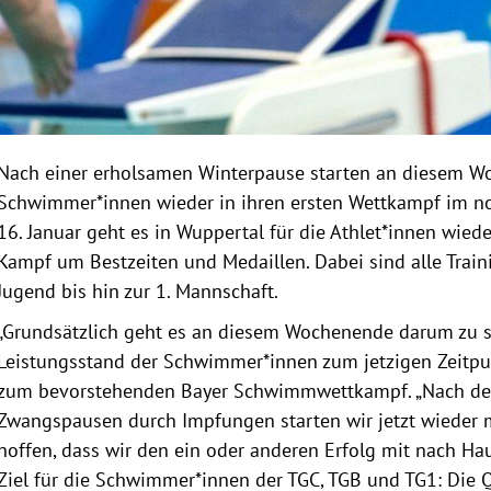
Nach einer erholsamen Winterpause starten an diesem W
Schwimmer*innen wieder in ihren ersten Wettkampf im no
16. Januar geht es in Wuppertal für die Athlet*innen wied
Kampf um Bestzeiten und Medaillen. Dabei sind alle Train
Jugend bis hin zur 1. Mannschaft.
„Grundsätzlich geht es an diesem Wochenende darum zu se
Leistungsstand der Schwimmer*innen zum jetzigen Zeitpunkt
zum bevorstehenden Bayer Schwimmwettkampf. „Nach den
Zwangspausen durch Impfungen starten wir jetzt wieder 
hoffen, dass wir den ein oder anderen Erfolg mit nach Ha
Ziel für die Schwimmer*innen der TGC, TGB und TG1: Die Qu