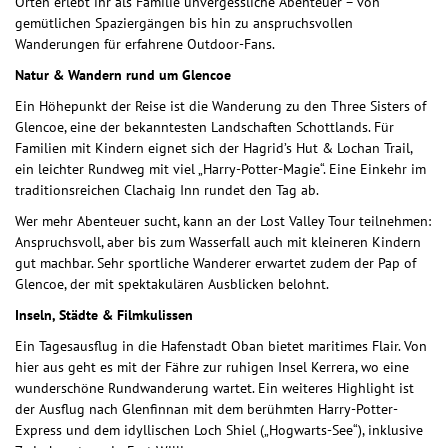
Orten erlebt ihr als Familie unvergessliche Abenteuer – von
gemütlichen Spaziergängen bis hin zu anspruchsvollen
Wanderungen für erfahrene Outdoor-Fans.
Natur & Wandern rund um Glencoe
Ein Höhepunkt der Reise ist die Wanderung zu den Three Sisters of
Glencoe, eine der bekanntesten Landschaften Schottlands. Für
Familien mit Kindern eignet sich der Hagrid’s Hut & Lochan Trail,
ein leichter Rundweg mit viel „Harry-Potter-Magie“. Eine Einkehr im
traditionsreichen Clachaig Inn rundet den Tag ab.
Wer mehr Abenteuer sucht, kann an der Lost Valley Tour teilnehmen:
Anspruchsvoll, aber bis zum Wasserfall auch mit kleineren Kindern
gut machbar. Sehr sportliche Wanderer erwartet zudem der Pap of
Glencoe, der mit spektakulären Ausblicken belohnt.
Inseln, Städte & Filmkulissen
Ein Tagesausflug in die Hafenstadt Oban bietet maritimes Flair. Von
hier aus geht es mit der Fähre zur ruhigen Insel Kerrera, wo eine
wunderschöne Rundwanderung wartet. Ein weiteres Highlight ist
der Ausflug nach Glenfinnan mit dem berühmten Harry-Potter-
Express und dem idyllischen Loch Shiel („Hogwarts-See“), inklusive