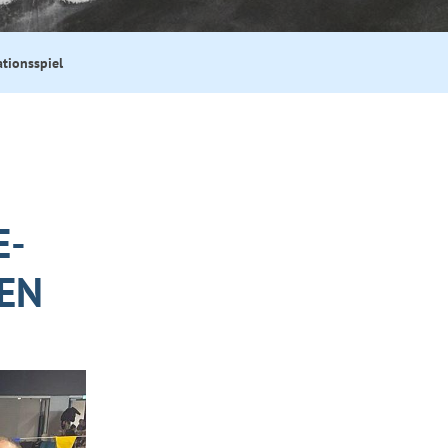
ationsspiel
E-
EN