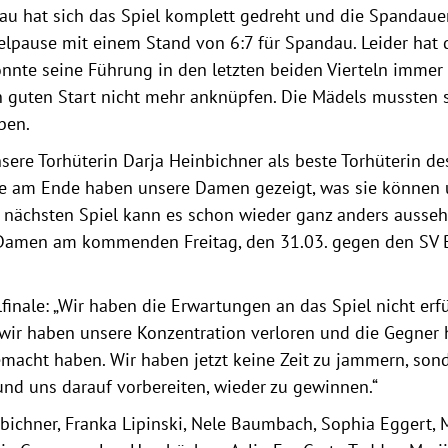
au hat sich das Spiel komplett gedreht und die Spandaue
elpause mit einem Stand von 6:7 für Spandau. Leider hat 
nnte seine Führung in den letzten beiden Vierteln immer 
 guten Start nicht mehr anknüpfen. Die Mädels mussten 
ben.
unsere Torhüterin Darja Heinbichner als beste Torhüterin de
age am Ende haben unsere Damen gezeigt, was sie können
nächsten Spiel kann es schon wieder ganz anders ausseh
 Damen am kommenden Freitag, den 31.03. gegen den SV
finale: „Wir haben die Erwartungen an das Spiel nicht erfü
 wir haben unsere Konzentration verloren und die Gegner
emacht haben. Wir haben jetzt keine Zeit zu jammern, son
nd uns darauf vorbereiten, wieder zu gewinnen.“
nbichner, Franka Lipinski, Nele Baumbach, Sophia Eggert, 