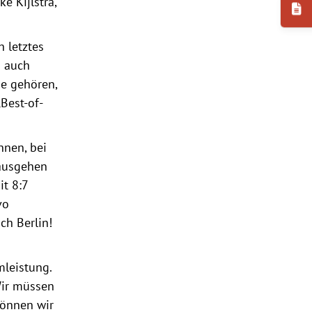
e Kijlstra,
h letztes
d auch
pe gehören,
Best-of-
nnen, bei
 ausgehen
t 8:7
vo
ch Berlin!
mleistung.
 Wir müssen
können wir