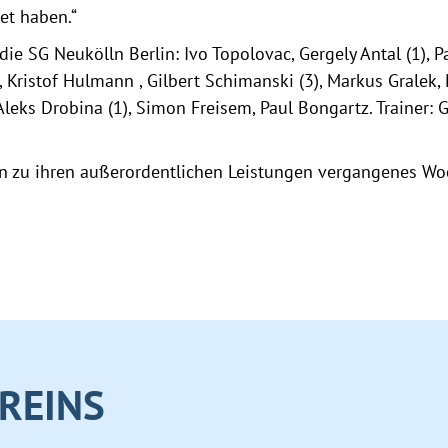
tet haben.“
e SG Neukölln Berlin: Ivo Topolovac, Gergely Antal (1), Pa
 , Kristof Hulmann , Gilbert Schimanski (3), Markus Gralek, 
 Aleks Drobina (1), Simon Freisem, Paul Bongartz. Trainer: 
nen zu ihren außerordentlichen Leistungen vergangenes W
REINS