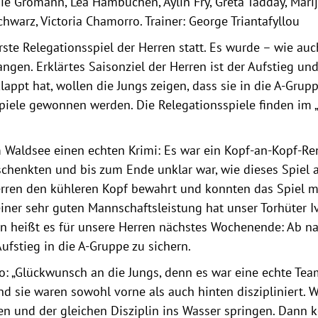
e Gromann, Lea Hambüchen, Aylin Fry, Greta Tadday, Marijk
chwarz, Victoria Chamorro. Trainer: George Triantafyllou
rste Relegationsspiel der Herren statt. Es wurde – wie auc
ngen. Erklärtes Saisonziel der Herren ist der Aufstieg un
lappt hat, wollen die Jungs zeigen, dass sie in die A-Grup
iele gewonnen werden. Die Relegationsspiele finden im „
am Waldsee einen echten Krimi: Es war ein Kopf-an-Kopf-Re
schenkten und bis zum Ende unklar war, wie dieses Spiel
rren den kühleren Kopf bewahrt und konnten das Spiel mi
einer sehr guten Mannschaftsleistung hat unser Torhüter I
n heißt es für unsere Herren nächstes Wochenende: Ab na
Aufstieg in die A-Gruppe zu sichern.
o: „Glückwunsch an die Jungs, denn es war eine echte Tea
und sie waren sowohl vorne als auch hinten diszipliniert.
n und der gleichen Disziplin ins Wasser springen. Dann 