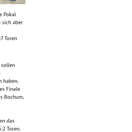
e Pokal
 sich aber
:7 Toren
 sollen
g
n haben.
es Finale
us Bochum,
en das
:2 Toren.