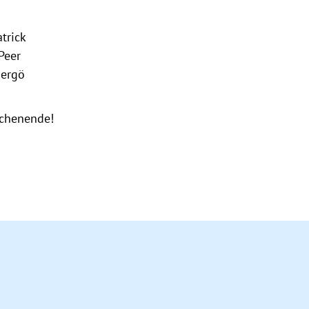
trick
Peer
Gergö
ochenende!