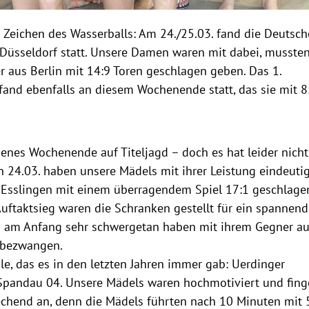
eichen des Wasserballs: Am 24./25.03. fand die Deutsch
Düsseldorf statt. Unsere Damen waren mit dabei, mussten
r aus Berlin mit 14:9 Toren geschlagen geben. Das 1.
 fand ebenfalls an diesem Wochenende statt, das sie mit 8
enes Wochenende auf Titeljagd – doch es hat leider nicht
en 24.03. haben unsere Mädels mit ihrer Leistung eindeuti
s Esslingen mit einem überragendem Spiel 17:1 geschlage
ftaktsieg waren die Schranken gestellt für ein spannend
ch am Anfang sehr schwergetan haben mit ihrem Gegner a
 bezwangen.
, das es in den letzten Jahren immer gab: Uerdinger
Spandau 04. Unsere Mädels waren hochmotiviert und fing
end an, denn die Mädels führten nach 10 Minuten mit 5