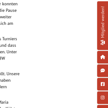
r konnten
Mitglied werden!
die Pause
weiter
sich am
s Turniers
 und dass
en. Unter
 BW
llt. Unsere
 haben
dern
Maria