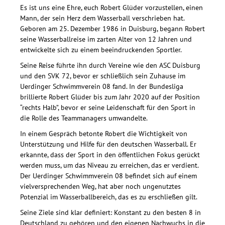
Es ist uns eine Ehre, euch Robert Glüder vorzustellen, einen
Mann, der sein Herz dem Wasserball verschrieben hat.
Geboren am 25. Dezember 1986 in Duisburg, begann Robert
seine Wasserballreise im zarten Alter von 12 Jahren und
entwickelte sich zu einem beeindruckenden Sportler.
Seine Reise führte ihn durch Vereine wie den ASC Duisburg
und den SVK 72, bevor er schließlich sein Zuhause im
Uerdinger Schwimmverein 08 fand. In der Bundesliga
brillierte Robert Glüder bis zum Jahr 2020 auf der Position
“rechts Halb”, bevor er seine Leidenschaft für den Sport in
die Rolle des Teammanagers umwandelte.
In einem Gespräch betonte Robert die Wichtigkeit von
Unterstützung und Hilfe für den deutschen Wasserball. Er
erkannte, dass der Sport in den öffentlichen Fokus gerückt
werden muss, um das Niveau zu erreichen, das er verdient.
Der Uerdinger Schwimmverein 08 befindet sich auf einem
vielversprechenden Weg, hat aber noch ungenutztes
Potenzial im Wasserballbereich, das es zu erschließen gilt.
Seine Ziele sind klar definiert: Konstant zu den besten 8 in
Deutschland zu gehören und den eigenen Nachwuchs in die