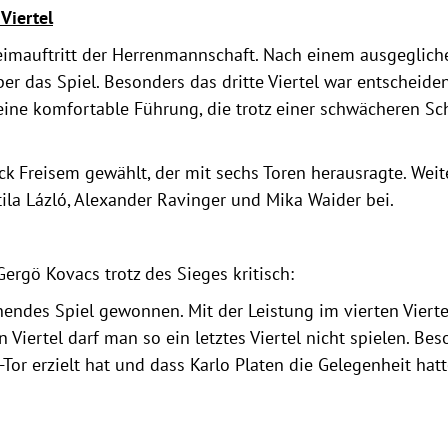
Viertel
 Heimauftritt der Herrenmannschaft. Nach einem ausgeglic
r das Spiel. Besonders das dritte Viertel war entscheide
 eine komfortable Führung, die trotz einer schwächeren S
ck Freisem gewählt, der mit sechs Toren herausragte. Weit
ila Lázló, Alexander Ravinger und Mika Waider bei.
Gergö Kovacs trotz des Sieges kritisch:
ndes Spiel gewonnen. Mit der Leistung im vierten Viertel
 Viertel darf man so ein letztes Viertel nicht spielen. Be
Tor erzielt hat und dass Karlo Platen die Gelegenheit hat