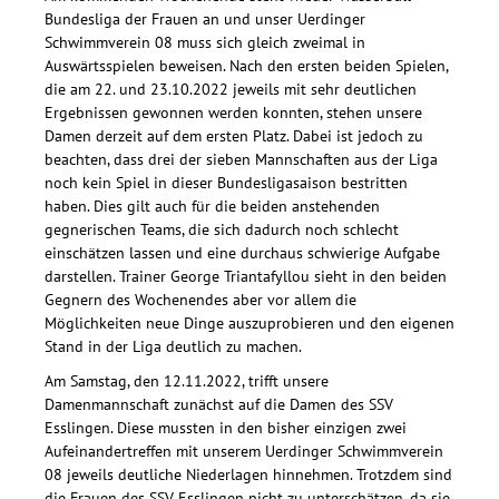
Bundesliga der Frauen an und unser Uerdinger
Schwimmverein 08 muss sich gleich zweimal in
Auswärtsspielen beweisen. Nach den ersten beiden Spielen,
die am 22. und 23.10.2022 jeweils mit sehr deutlichen
Ergebnissen gewonnen werden konnten, stehen unsere
Damen derzeit auf dem ersten Platz. Dabei ist jedoch zu
beachten, dass drei der sieben Mannschaften aus der Liga
noch kein Spiel in dieser Bundesligasaison bestritten
haben. Dies gilt auch für die beiden anstehenden
gegnerischen Teams, die sich dadurch noch schlecht
einschätzen lassen und eine durchaus schwierige Aufgabe
darstellen. Trainer George Triantafyllou sieht in den beiden
Gegnern des Wochenendes aber vor allem die
Möglichkeiten neue Dinge auszuprobieren und den eigenen
Stand in der Liga deutlich zu machen.
Am Samstag, den 12.11.2022, trifft unsere
Damenmannschaft zunächst auf die Damen des SSV
Esslingen. Diese mussten in den bisher einzigen zwei
Aufeinandertreffen mit unserem Uerdinger Schwimmverein
08 jeweils deutliche Niederlagen hinnehmen. Trotzdem sind
die Frauen des SSV Esslingen nicht zu unterschätzen, da sie,