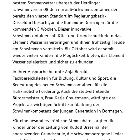
bestem Sommerwetter übergab der Uerdinger
Schwimmverein 08 den narwali-Schwimmcontainer, der
bereits den vierten Standort im Regierungsbezirk
Düsseldorf besucht, an die Kommune Dormagen für die
kommenden 5 Wochen. Dieser innovative
Schwimmcontainer soll Kita- und Grundschulkindern das
Element Wasser näherbringen und ihnen frühzeitig Freude
am Schwimmen vermitteln. Bis Oktober wird er somit
wieder vielen Kindern die Möglichkeit bieten, das Element
Wasser spielerisch und sicher zu erkunden.
In ihrer Ansprache betonte Anja Bezold,
Fachbereichsleiterin für Bildung, Kultur und Sport, die
Bedeutung des neuen Schwimmcontainers für die
frühkindliche Förderung. Auch die stellvertretende
Bürgermeisterin, Frau Katja Creutzmann, würdigte das
Projekt als wichtigen Schritt zur Stärkung der
Schwimmkompetenz der jungen Generation in Dormagen.
Für eine besonders fröhliche Atmosphäre sorgten die
Kinder unter der Leitung von Rudolf Brzesina der
angrenzenden Grundschule, die schwimmbezogene Lieder