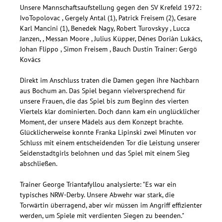
Unsere Mannschaftsaufstellung gegen den SV Krefeld 1972:
IvoTopolovac , Gergely Antal (1), Patrick Freisem (2), Cesare
Karl Mancini (1), Benedek Nagy, Robert Turovskyy , Lucca
Janzen, , Messan Moore , Julius Küpper, Dénes Doriàn Lukács,
Johan Flippo , Simon Freisem , Bauch Dustin Trainer: Gergö
Kovács
Direkt im Anschluss traten die Damen gegen ihre Nachbarn
aus Bochum an. Das Spiel begann vielversprechend für
unsere Frauen, die das Spiel bis zum Beginn des vierten
Viertels klar dominierten. Doch dann kam ein unglücklicher
Moment, der unsere Mädels aus dem Konzept brachte.
Glücklicherweise konnte Franka Lipinski zwei Minuten vor
Schluss mit einem entscheidenden Tor die Leistung unserer
Seidenstadtgirls belohnen und das Spiel mit einem Sieg
abschließen.
Trainer George Triantafyllou analysierte: "Es war ein
typisches NRW-Derby. Unsere Abwehr war stark, die
Torwärtin überragend, aber wir müssen im Angriff effizienter
werden, um Spiele mit verdienten Siegen zu beenden."