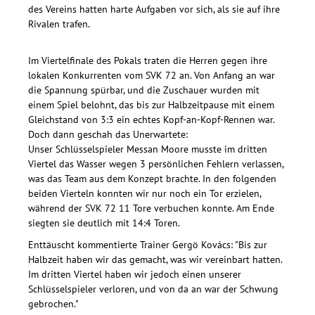
des Vereins hatten harte Aufgaben vor sich, als sie auf ihre
Rivalen trafen.
Im Viertelfinale des Pokals traten die Herren gegen ihre
lokalen Konkurrenten vom SVK 72 an. Von Anfang an war
die Spannung spürbar, und die Zuschauer wurden mit
einem Spiel belohnt, das bis zur Halbzeitpause mit einem
Gleichstand von 3:3 ein echtes Kopf-an-Kopf-Rennen war.
Doch dann geschah das Unerwartete:
Unser Schlüsselspieler Messan Moore musste im dritten
Viertel das Wasser wegen 3 persönlichen Fehlern verlassen,
was das Team aus dem Konzept brachte. In den folgenden
beiden Vierteln konnten wir nur noch ein Tor erzielen,
während der SVK 72 11 Tore verbuchen konnte. Am Ende
siegten sie deutlich mit 14:4 Toren.
Enttäuscht kommentierte Trainer Gergö Kovács: "Bis zur
Halbzeit haben wir das gemacht, was wir vereinbart hatten.
Im dritten Viertel haben wir jedoch einen unserer
Schlüsselspieler verloren, und von da an war der Schwung
gebrochen."