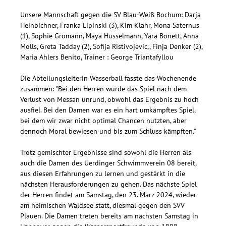
Unsere Mannschaft gegen die SV Blau-Weiß Bochum: Darja
Heinbichner, Franka Lipinski (3), Kim Klahr, Mona Saternus
(1), Sophie Gromann, Maya Hüsselmann, Yara Bonett, Anna
Molls, Greta Tadday (2), Sofija Ristivojevic,, Finja Denker (2),
Maria Ahlers Benito, Trainer : George Triantafyllou
Die Abteilungsleiterin Wasserball fasste das Wochenende
zusammen: "Bei den Herren wurde das Spiel nach dem
Verlust von Messan unrund, obwohl das Ergebnis zu hoch
ausfiel. Bei den Damen war es ein hart umkämpftes Spiel,
bei dem wir zwar nicht optimal Chancen nutzten, aber
dennoch Moral bewiesen und bis zum Schluss kämpften."
Trotz gemischter Ergebnisse sind sowohl die Herren als
auch die Damen des Uerdinger Schwimmverein 08 bereit,
aus diesen Erfahrungen zu lernen und gestärkt in die
nächsten Herausforderungen zu gehen. Das nächste Spiel
der Herren findet am Samstag, den 23. März 2024, wieder
am heimischen Waldsee statt, diesmal gegen den SVV
Plauen. Die Damen treten bereits am nächsten Samstag in