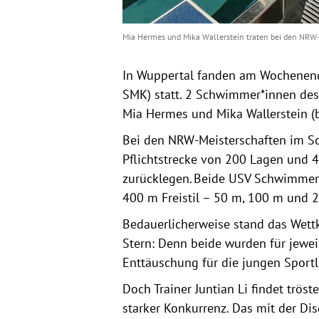
Mia Hermes und Mika Wallerstein traten bei den NR
In Wuppertal fanden am Wochenen
SMK) statt. 2 Schwimmer*innen des
Mia Hermes und Mika Wallerstein (
Bei den NRW-Meisterschaften im S
Pflichtstrecke von 200 Lagen und 40
zurücklegen. Beide USV Schwimme
400 m Freistil – 50 m, 100 m un
Bedauerlicherweise stand das Wett
Stern: Denn beide wurden für jeweils
Enttäuschung für die jungen Sportl
Doch Trainer Juntian Li findet trö
starker Konkurrenz. Das mit der Disq