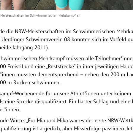
W-Meisterschaften im Schwimmerischen Mehrkampf an
de die NRW-Meisterschaften im Schwimmerischen Mehrk
 Uerdinger Schwimmverein 08 konnten sich im Vorfeld qua
beide Jahrgang 2011).
chwimmerischen Mehrkampf müssen alle Teilnehmer*inne
0 Freistil und eine „Reststrecke“ in ihrer jeweiligen Haup
r*innen mussten dementsprechend – neben den 200 m La
d 200 m Rücken schwimmen.
kampf-Wochenende für unsere Athlet*innen unter keinem
 eine Strecke disqualifiziert. Ein harter Schlag und eine 
er*innen.
stende Worte: „Für Mia und Mika war es der erste NRW-Wet
ualifizierung ist ärgerlich, aber Misserfolge passieren. Jet