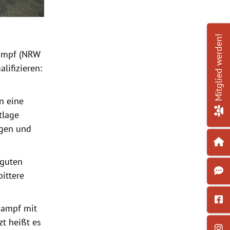
Mitglied werden!
ampf (NRW
lifizieren:
n eine
tlage
gen und
 guten
bittere
tkampf mit
zt heißt es