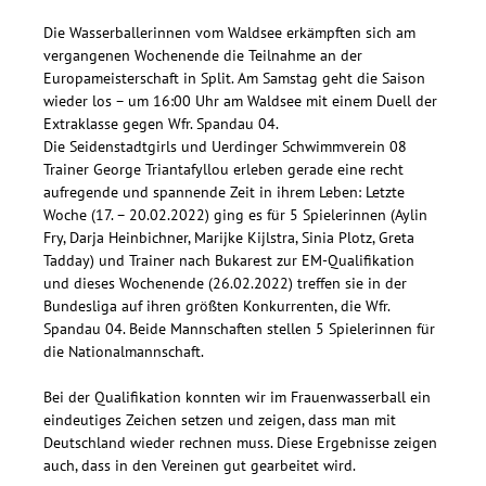
Die Wasserballerinnen vom Waldsee erkämpften sich am
vergangenen Wochenende die Teilnahme an der
Europameisterschaft in Split. Am Samstag geht die Saison
wieder los – um 16:00 Uhr am Waldsee mit einem Duell der
Extraklasse gegen Wfr. Spandau 04.
Die Seidenstadtgirls und Uerdinger Schwimmverein 08
Trainer George Triantafyllou erleben gerade eine recht
aufregende und spannende Zeit in ihrem Leben: Letzte
Woche (17. – 20.02.2022) ging es für 5 Spielerinnen (Aylin
Fry, Darja Heinbichner, Marijke Kijlstra, Sinia Plotz, Greta
Tadday) und Trainer nach Bukarest zur EM-Qualifikation
und dieses Wochenende (26.02.2022) treffen sie in der
Bundesliga auf ihren größten Konkurrenten, die Wfr.
Spandau 04. Beide Mannschaften stellen 5 Spielerinnen für
die Nationalmannschaft.
Bei der Qualifikation konnten wir im Frauenwasserball ein
eindeutiges Zeichen setzen und zeigen, dass man mit
Deutschland wieder rechnen muss. Diese Ergebnisse zeigen
auch, dass in den Vereinen gut gearbeitet wird.