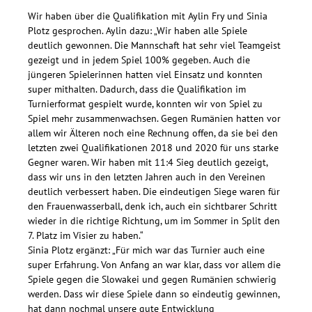
Wir haben über die Qualifikation mit Aylin Fry und Sinia
Plotz gesprochen. Aylin dazu: „Wir haben alle Spiele
deutlich gewonnen. Die Mannschaft hat sehr viel Teamgeist
gezeigt und in jedem Spiel 100% gegeben. Auch die
jüngeren Spielerinnen hatten viel Einsatz und konnten
super mithalten. Dadurch, dass die Qualifikation im
Turnierformat gespielt wurde, konnten wir von Spiel zu
Spiel mehr zusammenwachsen. Gegen Rumänien hatten vor
allem wir Älteren noch eine Rechnung offen, da sie bei den
letzten zwei Qualifikationen 2018 und 2020 für uns starke
Gegner waren. Wir haben mit 11:4 Sieg deutlich gezeigt,
dass wir uns in den letzten Jahren auch in den Vereinen
deutlich verbessert haben. Die eindeutigen Siege waren für
den Frauenwasserball, denk ich, auch ein sichtbarer Schritt
wieder in die richtige Richtung, um im Sommer in Split den
7. Platz im Visier zu haben.“
Sinia Plotz ergänzt: „Für mich war das Turnier auch eine
super Erfahrung. Von Anfang an war klar, dass vor allem die
Spiele gegen die Slowakei und gegen Rumänien schwierig
werden. Dass wir diese Spiele dann so eindeutig gewinnen,
hat dann nochmal unsere gute Entwicklung