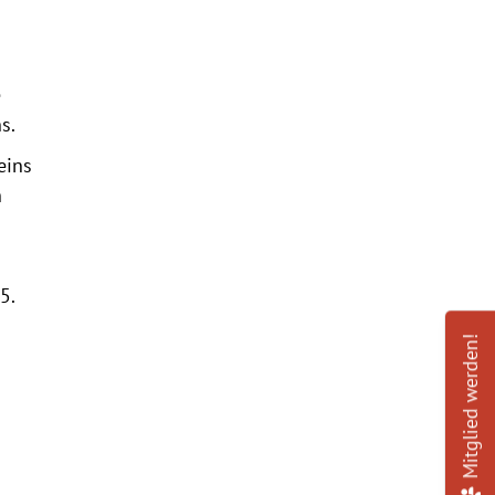
e
s.
eins
n
5.
Mitglied werden!