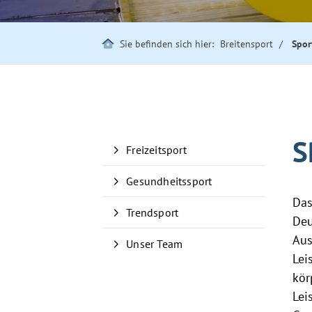
Sie befinden sich hier:
Breitensport
Spor
S
Freizeitsport
Gesundheitssport
Das
Trendsport
Deu
Aus
Unser Team
Lei
kör
Lei