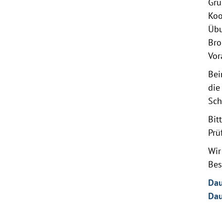
Gru
Koo
Übu
Bro
Vor
Bei
die
Sch
Bit
Prü
Wir
Bes
Dau
Dau