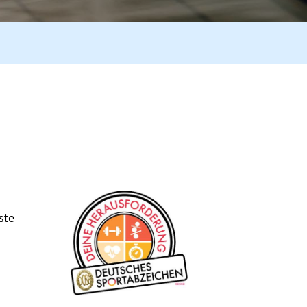
ste
n